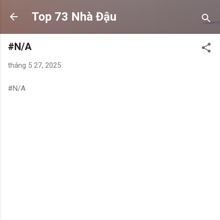
Chuyển đến nội dung chính
Top 73 Nhà Đậu
#N/A
tháng 5 27, 2025
#N/A
N
h
ậ
n
x
é