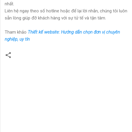
nhất.
Liên hệ ngay theo số hotline hoặc để lại lời nhắn, chúng tôi luôn
sẵn lòng giúp đỡ khách hàng với sự tử tế và tận tâm.
Tham khảo
Thiết kế website: Hướng dẫn chọn đơn vị chuyên
nghiệp, uy tín
N
h
ậ
n
x
é
t